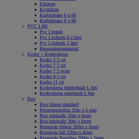
Fästrem
Krokfäste
Karbinhake 6 x 60
Karbinhake 8 x 80
PVC LIM
Pvc Limtub
Pvc Limburk 0,2 liter
Pvc Limburk 1 liter
Reparationsmaterial
Keder + Kederskena
Keder 5,5 vit
Keder 7,5 vit
Keder 7,5 svart
Keder 8,5 vit
Keder 11 vit
Kederskena dubbelspår L 6m
Kederskena enkelspår L 6m
Rep
Rep blågul standard
Presenningslina 20m x 6 mm
Rep minirulle 30m x 6mm
Rep minirulle 30m x 8mm
Repspole blågul 200m x 6mm
Repspole blå 350m x 8mm
Repspole flagglina 200m x 5mm