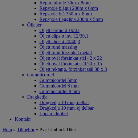
Rep minirulle 30m x 8mm
Repspole blågul 200m x 6mm
Repspole blå 350m x 8mm
Repspole flagglina 200m x 5mm
Öljetter
Öljett carmo ø 19/43
Öljett clips ø inv. 12/30,1
Öljett clips ø 20/40,3
Öljett rund mässing
Öljett rund förzinkat metall
Öljett oval förzinkat stål 42 x 22
Öljett oval förzinkat stål 50 x 15
Öljett rektang. förzinkat stål 38 x 8
Gummicordel
Gummicordel 5mm
Gummicordel 6 mm
Gummocordel 8 mm
Dragkedja
Dragkedja 10 mm, delbar
Dragkedja 10 mm, ej delbar
Löpare dubbel
Kontakt
Hem
»
Tillbehör
» Pvc Limburk 1liter