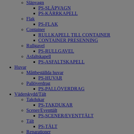
Släpvagn
PS-SLÄPVAGN
PS-KÄRRKAPELL
Flak
PS-FLAK
Container
RULLKAPELL TILL CONTAINER
CONTAINER PRESENNING
Rullgavel
PS-RULLGAVEL
Asfaltskapell
PS-ASFALTSKAPELL
Huvar
Måttbeställda huvar
PS-HUVAR
Pallöverdrag
PS-PALLÖVERDRAG
Väderskydd/Tält
Takdukar
PS-TAKDUKAR
Scener/Eventtält
PS-SCENER/EVENTTÄLT
Tält
PS-TÄLT
Reparationer