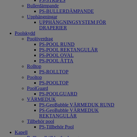
PS-STRIPES
Bullerdämpande
PS-BULLERDÄMPANDE
Upphängningar
UPPHÄNGNINGSYSTEM FÖR
DRAPERIER
Poolskydd
Poolöverdrag
PS-POOL RUND
PS-POOL REKTANGULÄR
PS-POOL OVAL
PS-POOL ÅTTA
Rolltop
PS-ROLLTOP
Pooltop
PS-POOLTOP
PoolGuard
PS-POOLGUARD
VÄRMEDUK
PS-GeoBubble VÄRMEDUK RUND
PS-GeoBubble VÄRMEDUK
REKTANGULÄR
Tillbehör pool
PS-Tillbehör Pool
Kapell