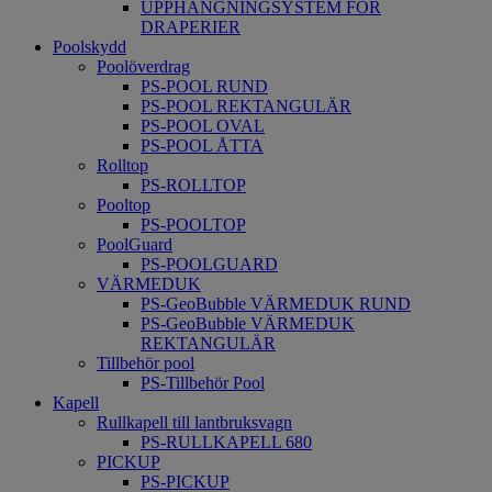
UPPHÄNGNINGSYSTEM FÖR
DRAPERIER
Poolskydd
Poolöverdrag
PS-POOL RUND
PS-POOL REKTANGULÄR
PS-POOL OVAL
PS-POOL ÅTTA
Rolltop
PS-ROLLTOP
Pooltop
PS-POOLTOP
PoolGuard
PS-POOLGUARD
VÄRMEDUK
PS-GeoBubble VÄRMEDUK RUND
PS-GeoBubble VÄRMEDUK
REKTANGULÄR
Tillbehör pool
PS-Tillbehör Pool
Kapell
Rullkapell till lantbruksvagn
PS-RULLKAPELL 680
PICKUP
PS-PICKUP