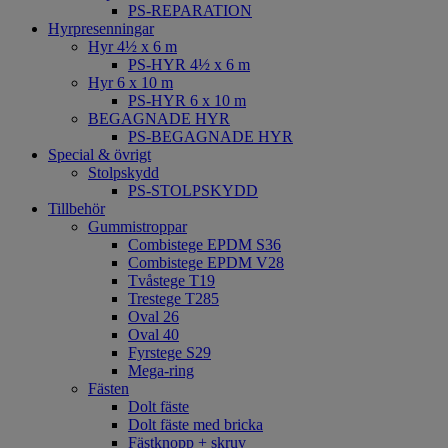
PS-REPARATION
Hyrpresenningar
Hyr 4½ x 6 m
PS-HYR 4½ x 6 m
Hyr 6 x 10 m
PS-HYR 6 x 10 m
BEGAGNADE HYR
PS-BEGAGNADE HYR
Special & övrigt
Stolpskydd
PS-STOLPSKYDD
Tillbehör
Gummistroppar
Combistege EPDM S36
Combistege EPDM V28
Tvåstege T19
Trestege T285
Oval 26
Oval 40
Fyrstege S29
Mega-ring
Fästen
Dolt fäste
Dolt fäste med bricka
Fästknopp + skruv