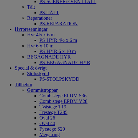
PS-SCENER/EVENTTÄLT
Tält
PS-TÄLT
Reparationer
PS-REPARATION
Hyrpresenningar
Hyr 4½ x 6 m
PS-HYR 4½ x 6 m
Hyr 6 x 10 m
PS-HYR 6 x 10 m
BEGAGNADE HYR
PS-BEGAGNADE HYR
Special & övrigt
Stolpskydd
PS-STOLPSKYDD
Tillbehör
Gummistroppar
Combistege EPDM S36
Combistege EPDM V28
Tvåstege T19
Trestege T285
Oval 26
Oval 40
Fyrstege S29
Mega-ring