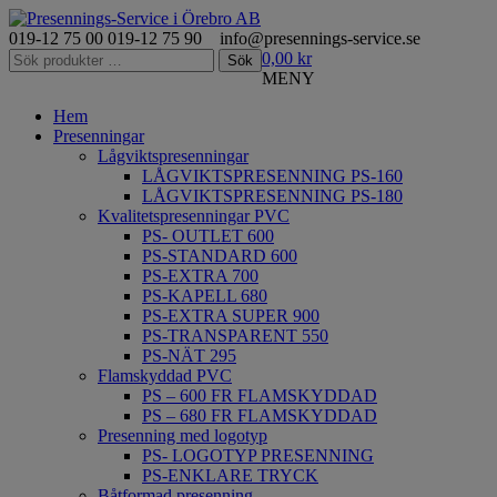
019-12 75 00
019-12 75 90
info@presennings-service.se
Sök
0,00
kr
Sök
efter:
MENY
Hem
Presenningar
Lågviktspresenningar
LÅGVIKTSPRESENNING PS-160
LÅGVIKTSPRESENNING PS-180
Kvalitetspresenningar PVC
PS- OUTLET 600
PS-STANDARD 600
PS-EXTRA 700
PS-KAPELL 680
PS-EXTRA SUPER 900
PS-TRANSPARENT 550
PS-NÄT 295
Flamskyddad PVC
PS – 600 FR FLAMSKYDDAD
PS – 680 FR FLAMSKYDDAD
Presenning med logotyp
PS- LOGOTYP PRESENNING
PS-ENKLARE TRYCK
Båtformad presenning