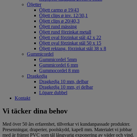
Öljetter
Öljett carmo ø 19/43
Öljett clips ø inv. 12/30,1
Öljett clips ø 20/40,3
Öljett rund mässing
Öljett rund förzinkat metall
Öljett oval förzinkat stål 42 x 22
Öljett oval förzinkat stål 50 x 15
Öljett rektang. förzinkat stål 38 x 8
Gummicordel
Gummicordel 5mm
Gummicordel 6 mm
Gummocordel 8 mm
Dragkedja
Dragkedja 10 mm, delbar
Dragkedja 10 mm, ej delbar
Löpare dubbel
Kontakt
Vi täcker dina behov
Med över 50 års erfarenhet, tillverkar vi kundanpassade produkter.
Presenningar, draperier, poolskydd, kapell mm. Materialet vi jobbar
med är främst PVC som tål långvarig exponering av väder och vind.