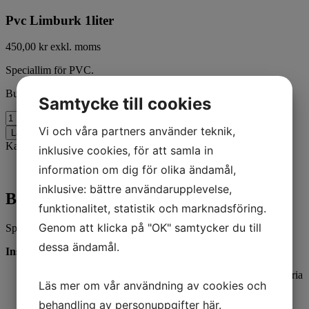
Pvc Limburk 1liter
450,00
kr
exkl. moms
Speciallim för PVC.
Burk 1 liter
Samtycke till cookies
Pvc
Limburk
Vi och våra partners använder teknik,
Lägg till i varukorg
1liter
Kategori:
Tillbehör
inklusive cookies, för att samla in
mängd
information om dig för olika ändamål,
Beskrivning
inklusive: bättre användarupplevelse,
Beskrivning
funktionalitet, statistik och marknadsföring.
Genom att klicka på "OK" samtycker du till
Speciallim för mjuk och hård PVC.
dessa ändamål.
Instruktioner:
Se till att ytorna som ska limmas ihop är rena, torra och fettfria
Läs mer om vår användning av cookies och
Stryk lim på båda sidor
Vänta 3-5 minuter
behandling av personuppgifter
här
.