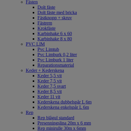
Fästen
Dolt fäste
Dolt fäste med bricka
Fästknopp + skruv
Fästrem
Krokfäste
Karbinhake 6 x 60
Karbinhake 8 x 80
PVC LIM
Pvc Limtub
Pvc Limburk 0,2 liter
Pvc Limburk 1 liter
Reparationsmaterial
Keder + Kederskena
Keder 5,5 vit
Keder 7,5 vit
Keder 7,5 svart
Keder 8,5 vit
Keder 11 vit
Kederskena dubbelspår L 6m
Kederskena enkelspår L 6m
Rep
Rep blågul standard
Presenningslina 20m x 6 mm
Rep minirulle 30m x 6mm