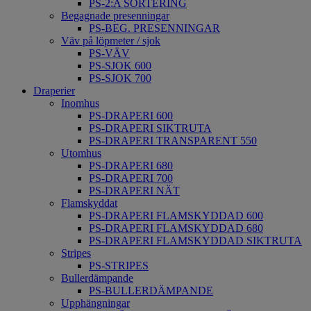
PS-2:A SORTERING
Begagnade presenningar
PS-BEG. PRESENNINGAR
Väv på löpmeter / sjok
PS-VÄV
PS-SJOK 600
PS-SJOK 700
Draperier
Inomhus
PS-DRAPERI 600
PS-DRAPERI SIKTRUTA
PS-DRAPERI TRANSPARENT 550
Utomhus
PS-DRAPERI 680
PS-DRAPERI 700
PS-DRAPERI NÄT
Flamskyddat
PS-DRAPERI FLAMSKYDDAD 600
PS-DRAPERI FLAMSKYDDAD 680
PS-DRAPERI FLAMSKYDDAD SIKTRUTA
Stripes
PS-STRIPES
Bullerdämpande
PS-BULLERDÄMPANDE
Upphängningar