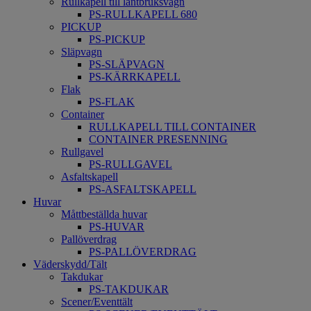
Rullkapell till lantbruksvagn
PS-RULLKAPELL 680
PICKUP
PS-PICKUP
Släpvagn
PS-SLÄPVAGN
PS-KÄRRKAPELL
Flak
PS-FLAK
Container
RULLKAPELL TILL CONTAINER
CONTAINER PRESENNING
Rullgavel
PS-RULLGAVEL
Asfaltskapell
PS-ASFALTSKAPELL
Huvar
Måttbeställda huvar
PS-HUVAR
Pallöverdrag
PS-PALLÖVERDRAG
Väderskydd/Tält
Takdukar
PS-TAKDUKAR
Scener/Eventtält