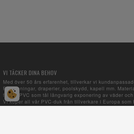
VI TÄCKER DINA BEHOV
Med över 50 års erfarenhet, tillverkar vi kundanpassad
Presenningar, draperier, poolskydd, kapell mm. Materia
främst PVC som tål långvarig exponering av väder och
Vi köper all vår PVC-duk från tillverkare i Europa som h
kallade REACH-förordningen om godkända kemikalier
Design by
Ready Digital