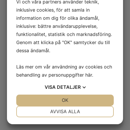
Vi och våra partners använder teknik,
inklusive cookies, för att samla in
information om dig för olika ändamål,
inklusive: bättre användarupplevelse,
funktionalitet, statistik och marknadsföring.
Genom att klicka på "OK" samtycker du till
dessa ändamål.
Läs mer om vår användning av cookies och
behandling av personuppgifter
här
.
VISA
DETALJER
JA
NEJ
OK
JA
NEJ
NÖDVÄNDIG
INSTÄLLNINGAR
AVVISA ALLA
JA
NEJ
JA
NEJ
MARKNADSFÖRING
STATISTIK