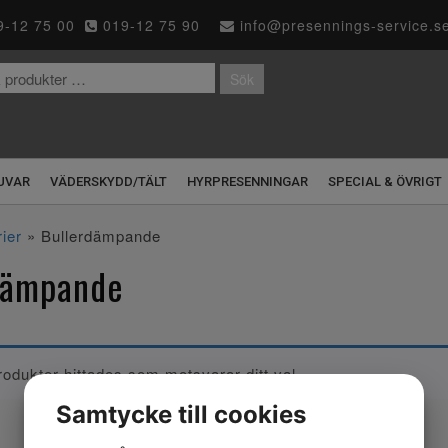
-12 75 00
019-12 75 90
info@presennings-service.s
Sök
UVAR
VÄDERSKYDD/TÄLT
HYRPRESENNINGAR
SPECIAL & ÖVRIGT
ier
» Bullerdämpande
dämpande
rodukter hittades som motsvarar ditt val.
Samtycke till cookies