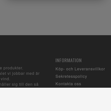
INFORMATION
e produkter.
Köp- och Leveransvillkor
let vi jobbar med är
Sekretesspolicy
 vind.
Kontakta oss
åller sig till den så
.