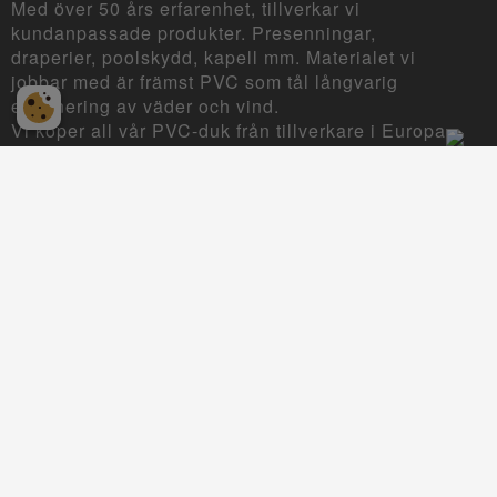
Med över 50 års erfarenhet, tillverkar vi
kundanpassade produkter. Presenningar,
draperier, poolskydd, kapell mm. Materialet vi
jobbar med är främst PVC som tål långvarig
exponering av väder och vind.
Vi köper all vår PVC-duk från tillverkare i Europa
som håller sig till den så kallade REACH-
förordningen om godkända kemikalier.
INFORMATION
Köp- och Leveransvillkor
Sekretesspolicy
Kontakta oss