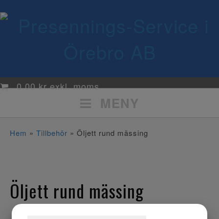
0,00
kr
MENY
Hem
»
Tillbehör
» Öljett rund mässing
Öljett rund mässing