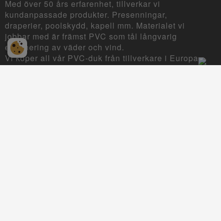
Med över 50 års erfarenhet, tillverkar vi
kundanpassade produkter. Presenningar,
draperier, poolskydd, kapell mm. Materialet vi
jobbar med är främst PVC som tål långvarig
exponering av väder och vind.
Vi köper all vår PVC-duk från tillverkare i Europa
som håller sig till den så kallade REACH-
förordningen om godkända kemikalier.
INFORMATION
Köp- och Leveransvillkor
Sekretesspolicy
Kontakta oss