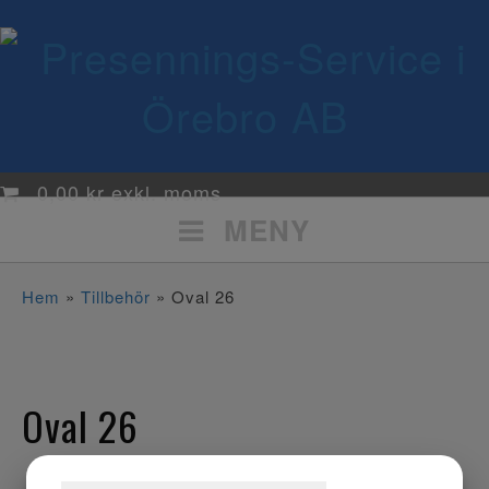
0,00
kr
MENY
Hem
»
Tillbehör
» Oval 26
Oval 26