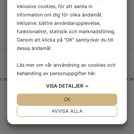
inklusive cookies, för att samla in
Lägg till i varukorg
information om dig för olika ändamål,
inklusive: bättre användarupplevelse,
funktionalitet, statistik och marknadsföring.
Genom att klicka på "OK" samtycker du till
dessa ändamål.
Läs mer om vår användning av cookies och
behandling av personuppgifter
här
.
 extra hållbart fäste i materialet. Själva hatten med pinne är t
VISA
DETALJER
JA
NEJ
OK
JA
NEJ
NÖDVÄNDIG
INSTÄLLNINGAR
AVVISA ALLA
JA
NEJ
JA
NEJ
MARKNADSFÖRING
STATISTIK