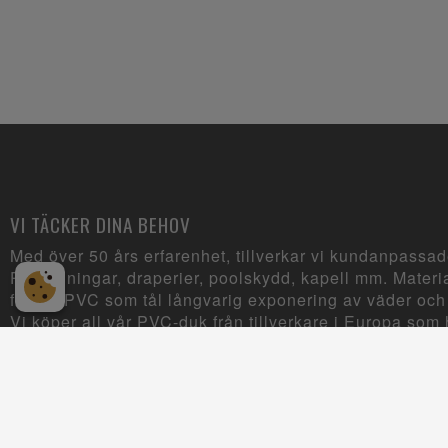
VI TÄCKER DINA BEHOV
Med över 50 års erfarenhet, tillverkar vi kundanpassad
Presenningar, draperier, poolskydd, kapell mm. Materia
främst PVC som tål långvarig exponering av väder och
Vi köper all vår PVC-duk från tillverkare i Europa som h
kallade REACH-förordningen om godkända kemikalier
Design by
Ready Digital