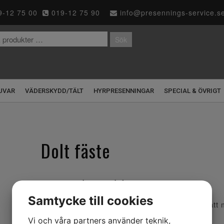
-12 75 00
019-12 75 90
info@presennings-service.s
Sök
UVAR
VÄDERSKYDD/TÄLT
HYRPRESENNINGAR
SPECIAL & ÖVRIGT
Dolt fäste
30,40
kr
exkl. moms
Samtycke till cookies
Ett rostfritt fäste som sjunker ner i trallen så at
för sten och trä.
Vi och våra partners använder teknik,