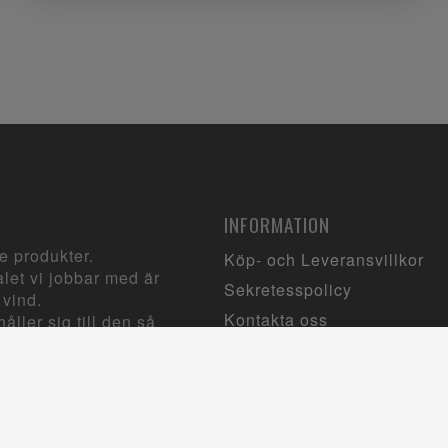
INFORMATION
e produkter.
Köp- och Leveransvillkor
let vi jobbar med är
Sekretesspolicy
 vind.
Kontakta oss
åller sig till den så
.