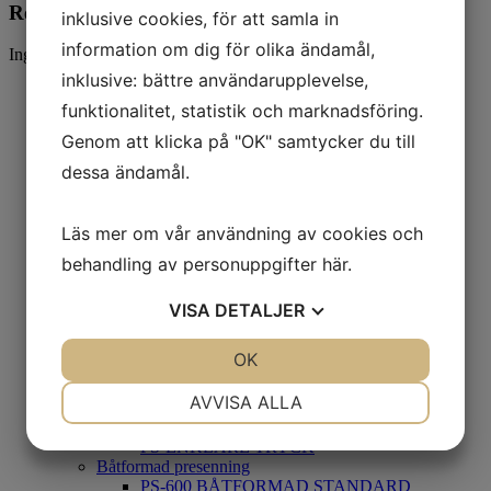
Rep
inklusive cookies, för att samla in
information om dig för olika ändamål,
Inga produkter hittades som motsvarar ditt val.
inklusive: bättre användarupplevelse,
Hem
funktionalitet, statistik och marknadsföring.
Presenningar
Lågviktspresenningar
Genom att klicka på "OK" samtycker du till
LÅGVIKTSPRESENNING PS-160
dessa ändamål.
LÅGVIKTSPRESENNING PS-180
Kvalitetspresenningar PVC
PS- OUTLET 600
PS-STANDARD 600
Läs mer om vår användning av cookies och
PS-EXTRA 700
behandling av personuppgifter
här
.
PS-KAPELL 680
PS-EXTRA SUPER 900
VISA
DETALJER
PS-TRANSPARENT 550
PS-NÄT 295
Flamskyddad PVC
JA
NEJ
OK
JA
NEJ
PS – 600 FR FLAMSKYDDAD
PS – 680 FR FLAMSKYDDAD
NÖDVÄNDIG
INSTÄLLNINGAR
AVVISA ALLA
Presenning med logotyp
PS- LOGOTYP PRESENNING
JA
NEJ
JA
NEJ
PS-ENKLARE TRYCK
Båtformad presenning
MARKNADSFÖRING
STATISTIK
PS-600 BÅTFORMAD STANDARD