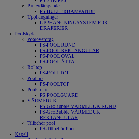
PS-STRIPES
Bullerdämpande
PS-BULLERDÄMPANDE
Upphängningar
UPPHÄNGNINGSYSTEM FÖR
DRAPERIER
Poolskydd
Poolöverdrag
PS-POOL RUND
PS-POOL REKTANGULÄR
PS-POOL OVAL
PS-POOL ÅTTA
Rolltop
PS-ROLLTOP
Pooltop
PS-POOLTOP
PoolGuard
PS-POOLGUARD
VÄRMEDUK
PS-GeoBubble VÄRMEDUK RUND
PS-GeoBubble VÄRMEDUK
REKTANGULÄR
Tillbehör pool
PS-Tillbehör Pool
Kapell