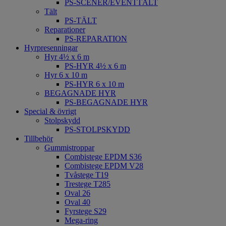
PS-SCENER/EVENTTÄLT
Tält
PS-TÄLT
Reparationer
PS-REPARATION
Hyrpresenningar
Hyr 4½ x 6 m
PS-HYR 4½ x 6 m
Hyr 6 x 10 m
PS-HYR 6 x 10 m
BEGAGNADE HYR
PS-BEGAGNADE HYR
Special & övrigt
Stolpskydd
PS-STOLPSKYDD
Tillbehör
Gummistroppar
Combistege EPDM S36
Combistege EPDM V28
Tvåstege T19
Trestege T285
Oval 26
Oval 40
Fyrstege S29
Mega-ring