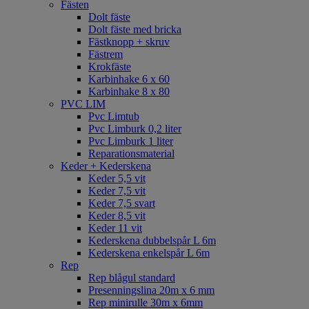
Fästen
Dolt fäste
Dolt fäste med bricka
Fästknopp + skruv
Fästrem
Krokfäste
Karbinhake 6 x 60
Karbinhake 8 x 80
PVC LIM
Pvc Limtub
Pvc Limburk 0,2 liter
Pvc Limburk 1 liter
Reparationsmaterial
Keder + Kederskena
Keder 5,5 vit
Keder 7,5 vit
Keder 7,5 svart
Keder 8,5 vit
Keder 11 vit
Kederskena dubbelspår L 6m
Kederskena enkelspår L 6m
Rep
Rep blågul standard
Presenningslina 20m x 6 mm
Rep minirulle 30m x 6mm