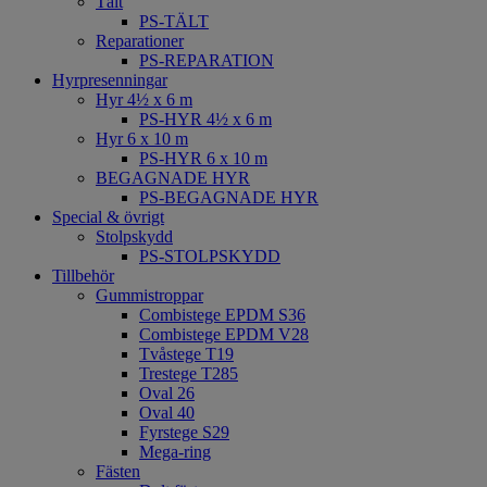
Tält
PS-TÄLT
Reparationer
PS-REPARATION
Hyrpresenningar
Hyr 4½ x 6 m
PS-HYR 4½ x 6 m
Hyr 6 x 10 m
PS-HYR 6 x 10 m
BEGAGNADE HYR
PS-BEGAGNADE HYR
Special & övrigt
Stolpskydd
PS-STOLPSKYDD
Tillbehör
Gummistroppar
Combistege EPDM S36
Combistege EPDM V28
Tvåstege T19
Trestege T285
Oval 26
Oval 40
Fyrstege S29
Mega-ring
Fästen