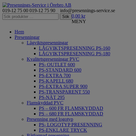
019-12 75 00
019-12 75 90
info@presennings-service.se
Sök
0,00
kr
Sök
efter:
MENY
Hem
Presenningar
Lågviktspresenningar
LÅGVIKTSPRESENNING PS-160
LÅGVIKTSPRESENNING PS-180
Kvalitetspresenningar PVC
PS- OUTLET 600
PS-STANDARD 600
PS-EXTRA 700
PS-KAPELL 680
PS-EXTRA SUPER 900
PS-TRANSPARENT 550
PS-NÄT 295
Flamskyddad PVC
PS – 600 FR FLAMSKYDDAD
PS – 680 FR FLAMSKYDDAD
Presenning med logotyp
PS- LOGOTYP PRESENNING
PS-ENKLARE TRYCK
Båtformad presenning