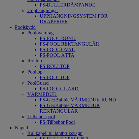
PS-BULLERDÄMPANDE
Upphängningar
UPPHÄNGNINGSYSTEM FÖR
DRAPERIER
Poolskydd
Poolöverdrag
PS-POOL RUND
PS-POOL REKTANGULÄR
PS-POOL OVAL
PS-POOL ÅTTA
Rolltop
PS-ROLLTOP
Pooltop
PS-POOLTOP
PoolGuard
PS-POOLGUARD
VÄRMEDUK
PS-GeoBubble VÄRMEDUK RUND
PS-GeoBubble VÄRMEDUK
REKTANGULÄR
Tillbehör pool
PS-Tillbehör Pool
Kapell
Rullkapell till lantbruksvagn
PS-RULLKAPELL 680