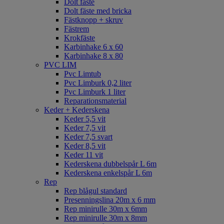
Dolt fäste
Dolt fäste med bricka
Fästknopp + skruv
Fästrem
Krokfäste
Karbinhake 6 x 60
Karbinhake 8 x 80
PVC LIM
Pvc Limtub
Pvc Limburk 0,2 liter
Pvc Limburk 1 liter
Reparationsmaterial
Keder + Kederskena
Keder 5,5 vit
Keder 7,5 vit
Keder 7,5 svart
Keder 8,5 vit
Keder 11 vit
Kederskena dubbelspår L 6m
Kederskena enkelspår L 6m
Rep
Rep blågul standard
Presenningslina 20m x 6 mm
Rep minirulle 30m x 6mm
Rep minirulle 30m x 8mm