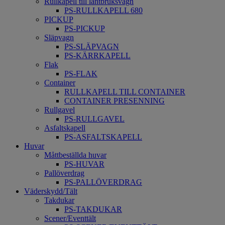
Rullkapell till lantbruksvagn
PS-RULLKAPELL 680
PICKUP
PS-PICKUP
Släpvagn
PS-SLÄPVAGN
PS-KÄRRKAPELL
Flak
PS-FLAK
Container
RULLKAPELL TILL CONTAINER
CONTAINER PRESENNING
Rullgavel
PS-RULLGAVEL
Asfaltskapell
PS-ASFALTSKAPELL
Huvar
Måttbeställda huvar
PS-HUVAR
Pallöverdrag
PS-PALLÖVERDRAG
Väderskydd/Tält
Takdukar
PS-TAKDUKAR
Scener/Eventtält