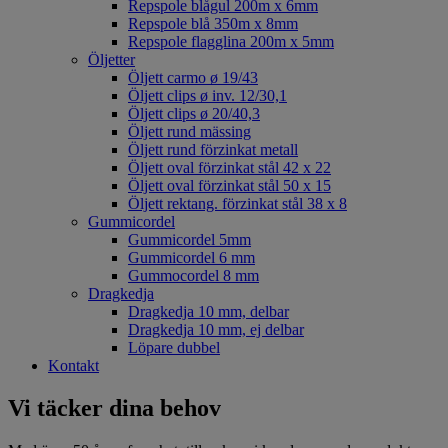
Repspole blågul 200m x 6mm
Repspole blå 350m x 8mm
Repspole flagglina 200m x 5mm
Öljetter
Öljett carmo ø 19/43
Öljett clips ø inv. 12/30,1
Öljett clips ø 20/40,3
Öljett rund mässing
Öljett rund förzinkat metall
Öljett oval förzinkat stål 42 x 22
Öljett oval förzinkat stål 50 x 15
Öljett rektang. förzinkat stål 38 x 8
Gummicordel
Gummicordel 5mm
Gummicordel 6 mm
Gummocordel 8 mm
Dragkedja
Dragkedja 10 mm, delbar
Dragkedja 10 mm, ej delbar
Löpare dubbel
Kontakt
Vi täcker dina behov